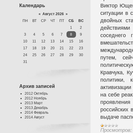
Виктор Ющен
Календарь
ситуации в 
«
Август 2026
»
двойных ст
ПН
ВТ
СР
ЧТ
ПТ
СБ
ВС
действиями
1
2
3
4
5
6
7
8
9
соседнего 
10
11
12
13
14
15
16
вмешательс
17
18
19
20
21
22
23
международ
24
25
26
27
28
29
30
путем, се
31
политическ
Кравчука, 
политики, 
Архив записей
активизации
2012 Октябрь
на себе реа
2012 Ноябрь
проявления
2013 Март
2013 Декабрь
российских 
2014 Февраль
выдаче пасп
2014 Август
Просмотров: