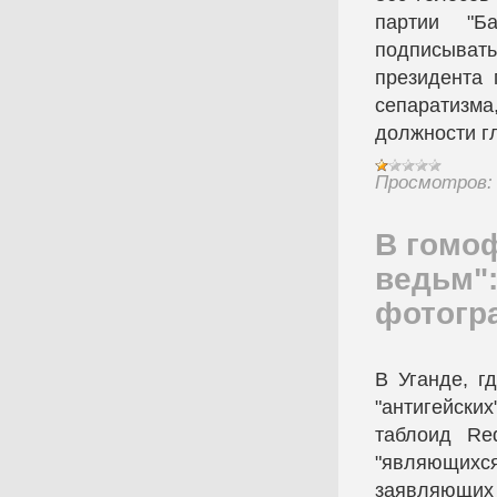
партии "Б
подписыват
президента 
сепаратизм
должности г
Просмотров:
В гомоф
ведьм"
фотогра
В Уганде, г
"антигейски
таблоид Re
"являющихся
заявляющих 