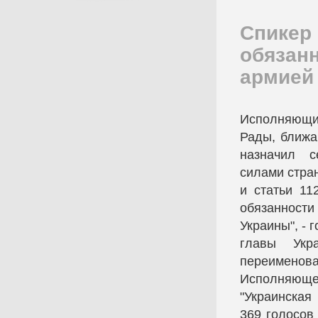
Спикер
обязан
армией
Исполняющий
Рады, ближа
назначил 
силами стран
и статьи 11
обязанности
Украины", - 
главы Укр
переименов
Исполняющ
"Украинская
369 голосов