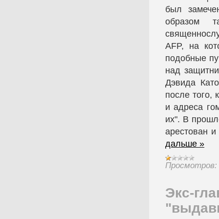
был замече
образом та
священнослу
AFP, на кот
подобные пу
над защитни
Дэвида Като
после того,
и адреса го
их". В прош
арестован и
дальше »
Просмотров:
Экс-гла
"выдав