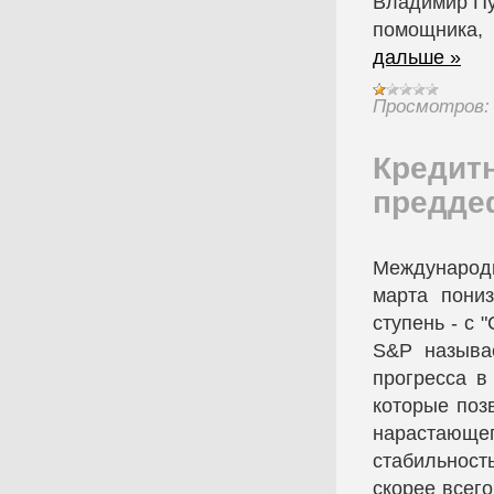
Владимир Пу
помощника,
дальше »
Просмотров:
Кредит
предде
Международно
марта пони
ступень - с
S&P называе
прогресса в
которые поз
нарастающ
стабильност
скорее всего