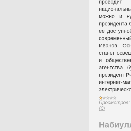
проводит 
национальны
можно и ну
президента 
ее доступно
современный
Иванов. Ос
станет осве
и обществе
агентства 
президент Р
интернет-м
электрическ
Просмотров:
(0)
Набиул