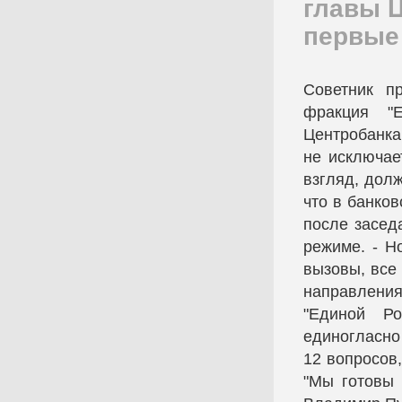
главы 
первые
Советник п
фракция "
Центробанка
не исключае
взгляд, дол
что в банков
после засед
режиме. - Н
вызовы, все
направлени
"Единой Ро
единогласно
12 вопросов
"Мы готовы 