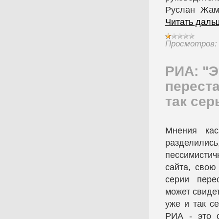
Руслан Жам
Читать даль
Просмотров:
РИА: "Э
переста
так сер
Мнения кас
разделились
пессимистич
сайта, свою
серии пере
может свиде
уже и так с
РИА - это 