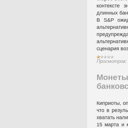
контексте з
длинных бан
В S&P ожид
альтернатив
предупрежд
альтернати
сценария воз
Просмотров:
Монеты
банков
Киприоты, о
что в резул
хватать нали
15 марта и 