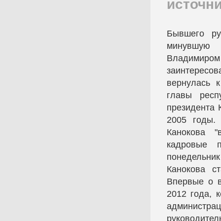
источн
Бывшего ру
минувшую 
Владимиро
заинтересо
вернулась 
главы респ
президента 
2005 годы.
Канокова "
кадровые п
понедельник
Канокова с
Впервые о в
2012 года, 
администр
руководите